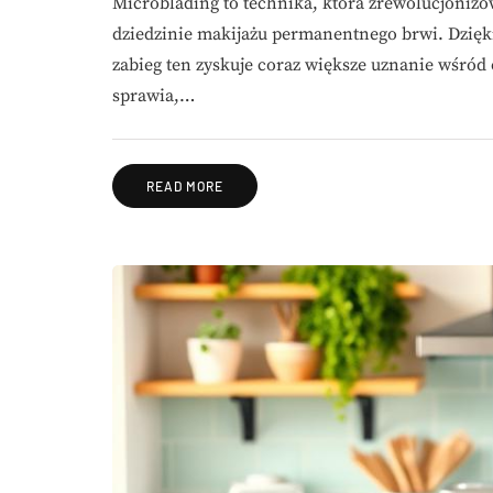
Microblading to technika, która zrewolucjoniz
dziedzinie makijażu permanentnego brwi. Dzię
zabieg ten zyskuje coraz większe uznanie wśród
sprawia,…
READ MORE