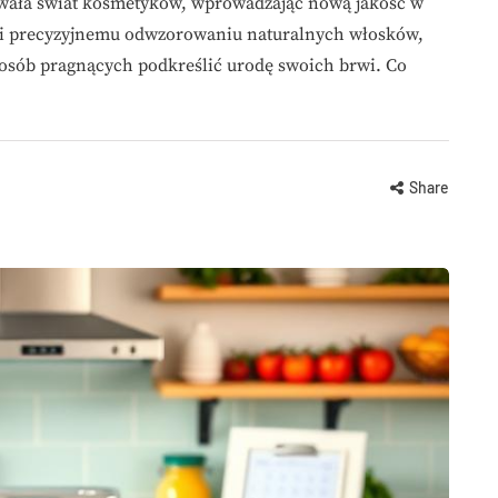
owała świat kosmetyków, wprowadzając nową jakość w
ki precyzyjnemu odwzorowaniu naturalnych włosków,
 osób pragnących podkreślić urodę swoich brwi. Co
Share