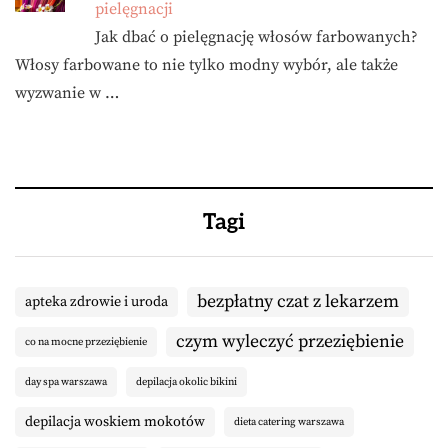
pielęgnacji
Jak dbać o pielęgnację włosów farbowanych?
Włosy farbowane to nie tylko modny wybór, ale także
wyzwanie w …
Tagi
bezpłatny czat z lekarzem
apteka zdrowie i uroda
czym wyleczyć przeziębienie
co na mocne przeziębienie
day spa warszawa
depilacja okolic bikini
depilacja woskiem mokotów
dieta catering warszawa