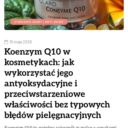
STARZENIE SKÓRY I ANTI-AGING
15 maja 2026
Koenzym Q10 w
kosmetykach: jak
wykorzystać jego
antyoksydacyjne i
przeciwstarzeniowe
właściwości bez typowych
błędów pielęgnacyjnych
Koenzym Q10 to potężny sojusznik w walce z oznakami