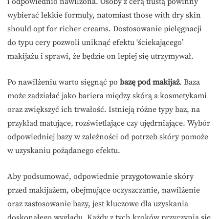
i odpowiednio nawilżona. Osoby z cerą tłustą powinny
wybierać lekkie formuły, natomiast those with dry skin
should opt for richer creams. Dostosowanie pielęgnacji
do typu cery pozwoli uniknąć efektu 'ściekającego’
makijażu i sprawi, że będzie on lepiej się utrzymywał.
Po nawilżeniu warto sięgnąć po
bazę pod makijaż
. Baza
może zadziałać jako bariera między skórą a kosmetykami
oraz zwiększyć ich trwałość. Istnieją różne typy baz, na
przykład matujące, rozświetlające czy ujędrniające. Wybór
odpowiedniej bazy w zależności od potrzeb skóry pomoże
w uzyskaniu pożądanego efektu.
Aby podsumować, odpowiednie przygotowanie skóry
przed makijażem, obejmujące oczyszczanie, nawilżenie
oraz zastosowanie bazy, jest kluczowe dla uzyskania
doskonałego wyglądu. Każdy z tych kroków przyczynia się