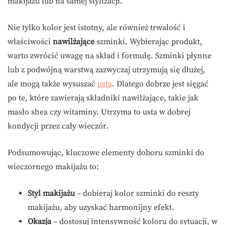
makijażu lub na samej stylizacji.
Nie tylko kolor jest istotny, ale również trwałość i
właściwości
nawilżające
szminki. Wybierając produkt,
warto zwrócić uwagę na skład i formułę. Szminki płynne
lub z podwójną warstwą zazwyczaj utrzymują się dłużej,
ale mogą także wysuszać
usta
. Dlatego dobrze jest sięgać
po te, które zawierają składniki nawilżające, takie jak
masło shea czy witaminy. Utrzyma to usta w dobrej
kondycji przez cały wieczór.
Podsumowując, kluczowe elementy doboru szminki do
wieczornego makijażu to:
Styl makijażu
– dobieraj kolor szminki do reszty
makijażu, aby uzyskać harmonijny efekt.
Okazja
– dostosuj intensywność koloru do sytuacji, w