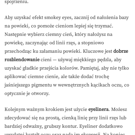
spojrzeniu.
Aby uzyskać efekt smokey eyes, zacznij od nałożenia bazy
na powieki, co pomoże cieniom lepiej się trzymać.
Następnie wybierz ciemny cień, który nałożysz na
powiekę, zaczynając od linii rzęs, a stopniowo
przechodząc ku załamaniu powieki. Kluczowe jest
dobrze
rozblendowanie
cieni — używaj miękkiego pędzla, aby
uzyskać gładkie przejścia kolorów. Pamiętaj, aby nie tylko
aplikować ciemne cienie, ale także dodać trochę
jaśniejszego pigmentu w wewnętrznych kącikach oczu, co
optycznie je otworzy.
Kolejnym ważnym krokiem jest użycie
eyelinera
. Możesz
zdecydować się na prostą, cienką linię przy linii rzęs lub
bardziej odważny, grubszy kontur. Eyeliner dodatkowo
uwydatni kształt oczu oraz nada im ekspresji. Na koniec