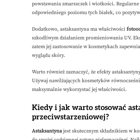
powstawania zmarszczek i wiotkości. Regularn
odpowiedniego poziomu tych białek, co pozytyw
Dodatkowo, astaksantyna ma właściwości
fotoo
szkodliwym działaniem promieniowania UV. Eks
zatem jej zastosowanie w kosmetykach zapewni
wyglądu skóry.
Warto również zaznaczyć, że efekty astaksantyn
Używaj nawilżających kosmetyków równocześnie
maksymalnie wykorzystać jej właściwości.
Kiedy i jak warto stosować a
przeciwstarzeniowej?
Astaksantyna
jest skutecznym składnikiem w ko
do swojej codziennej rutyny pielęgnacyjnej. Najl