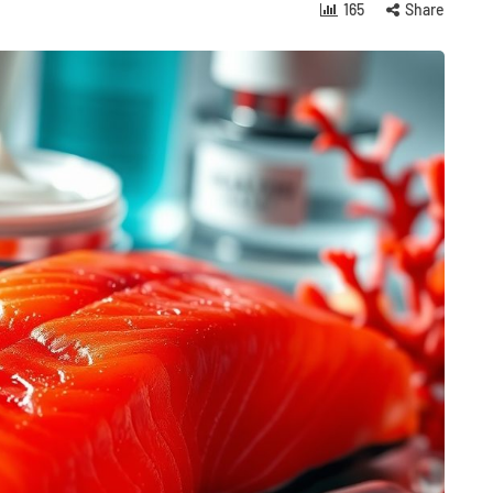
165
Share