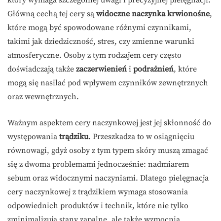
Główną cechą tej cery są
widoczne naczynka krwionośne
,
które mogą być spowodowane różnymi czynnikami,
takimi jak dziedziczność, stres, czy zmienne warunki
atmosferyczne. Osoby z tym rodzajem cery często
doświadczają także
zaczerwienień
i
podrażnień
, które
mogą się nasilać pod wpływem czynników zewnętrznych
oraz wewnętrznych.
Ważnym aspektem cery naczynkowej jest jej skłonność do
występowania
trądziku
. Przeszkadza to w osiągnięciu
równowagi, gdyż osoby z tym typem skóry muszą zmagać
się z dwoma problemami jednocześnie: nadmiarem
sebum oraz widocznymi naczyniami. Dlatego pielęgnacja
cery naczynkowej z trądzikiem wymaga stosowania
odpowiednich produktów i technik, które nie tylko
zminimalizują stany zapalne, ale także wzmocnią