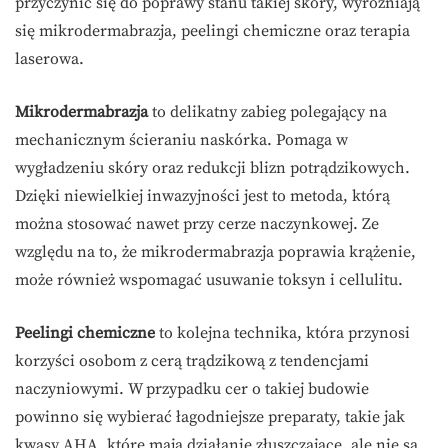
przyczynić się do poprawy stanu takiej skóry, wyróżniają
się mikrodermabrazja, peelingi chemiczne oraz terapia
laserowa.
Mikrodermabrazja
to delikatny zabieg polegający na
mechanicznym ścieraniu naskórka. Pomaga w
wygładzeniu skóry oraz redukcji blizn potrądzikowych.
Dzięki niewielkiej inwazyjności jest to metoda, którą
można stosować nawet przy cerze naczynkowej. Ze
względu na to, że mikrodermabrazja poprawia krążenie,
może również wspomagać usuwanie toksyn i cellulitu.
Peelingi chemiczne
to kolejna technika, która przynosi
korzyści osobom z cerą trądzikową z tendencjami
naczyniowymi. W przypadku cer o takiej budowie
powinno się wybierać łagodniejsze preparaty, takie jak
kwasy AHA, które mają działanie złuszczające, ale nie są