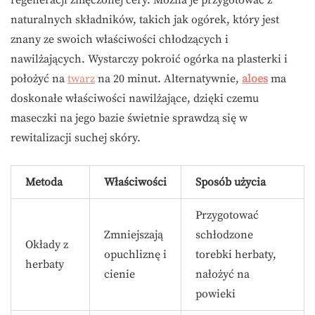
regeneracji zmęczonej cery. Można je przygotować z
naturalnych składników, takich jak ogórek, który jest
znany ze swoich właściwości chłodzących i
nawilżających. Wystarczy pokroić ogórka na plasterki i
położyć na
twarz
na 20 minut. Alternatywnie,
aloes
ma
doskonałe właściwości nawilżające, dzięki czemu
maseczki na jego bazie świetnie sprawdzą się w
rewitalizacji suchej skóry.
Metoda
Właściwości
Sposób użycia
Przygotować
Zmniejszają
schłodzone
Okłady z
opuchliznę i
torebki herbaty,
herbaty
cienie
nałożyć na
powieki