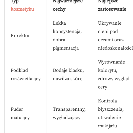
Typ
Najważniejsze
Najlepsze
kosmetyku
cechy
zastosowanie
Lekka
Ukrywanie
konsystencja,
cieni pod
Korektor
dobra
oczami oraz
pigmentacja
niedoskonałości
Wyrównanie
Podkład
Dodaje blasku,
kolorytu,
rozświetlający
nawilża skórę
zdrowy wygląd
cery
Kontrola
Puder
Transparentny,
błyszczenia,
matujący
wygładzający
utrwalenie
makijażu