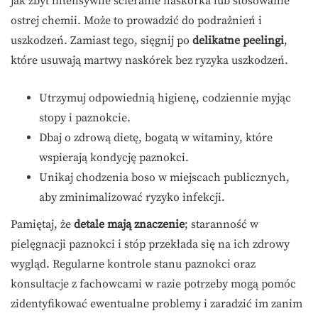
jak zbyt intensywne ścieranie naskórka lub stosowanie
ostrej chemii. Może to prowadzić do podrażnień i
uszkodzeń. Zamiast tego, sięgnij po
delikatne peelingi
,
które usuwają martwy naskórek bez ryzyka uszkodzeń.
Utrzymuj odpowiednią higienę, codziennie myjąc
stopy i paznokcie.
Dbaj o zdrową dietę, bogatą w witaminy, które
wspierają kondycję paznokci.
Unikaj chodzenia boso w miejscach publicznych,
aby zminimalizować ryzyko infekcji.
Pamiętaj, że
detale mają znaczenie
; staranność w
pielęgnacji paznokci i stóp przekłada się na ich zdrowy
wygląd. Regularne kontrole stanu paznokci oraz
konsultacje z fachowcami w razie potrzeby mogą pomóc
zidentyfikować ewentualne problemy i zaradzić im zanim