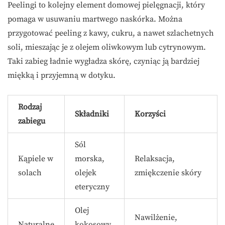
Peelingi to kolejny element domowej pielęgnacji, który
pomaga w usuwaniu martwego naskórka. Można
przygotować peeling z kawy, cukru, a nawet szlachetnych
soli, mieszając je z olejem oliwkowym lub cytrynowym.
Taki zabieg ładnie wygładza skórę, czyniąc ją bardziej
miękką i przyjemną w dotyku.
Rodzaj
Składniki
Korzyści
zabiegu
Sól
Kąpiele w
morska,
Relaksacja,
solach
olejek
zmiękczenie skóry
eteryczny
Olej
Nawilżenie,
Naturalne
kokosowy,