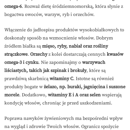
omega-6
. Rozważ dietę śródziemnomorską, która słynie z
bogactwa owoców, warzyw, ryb i orzechów.
Włączenie do jadłospisu produktów wysokobiałkowych to
doskonały sposób na wzmocnienie włosów. Dobrym
źródłem białka są
mięso, ryby, nabiał oraz rośliny
strączkowe
.
Orzechy
z kolei dostarczają cennych
kwasów
omega-3 i cynku
. Nie zapominajmy o
warzywach
liściastych, takich jak szpinak i brokuły
, które są
prawdziwą skarbnicą
witaminy C
. Istotne są również
produkty bogate w
żelazo, np. buraki, jagnięcina i suszone
morele
. Dodatkowo,
witaminy E i A oraz selen
wspierają
kondycję włosów, chroniąc je przed uszkodzeniami.
Poprawa nawyków żywieniowych ma bezpośredni wpływ
na wygląd i zdrowie Twoich włosów. Ogranicz spożycie