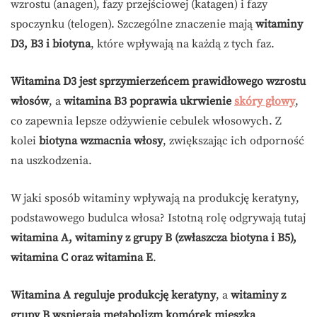
wzrostu (anagen), fazy przejściowej (katagen) i fazy
spoczynku (telogen). Szczególne znaczenie mają
witaminy
D3, B3 i biotyna
, które wpływają na każdą z tych faz.
Witamina D3 jest sprzymierzeńcem prawidłowego wzrostu
włosów
, a
witamina B3 poprawia ukrwienie
skóry głowy
,
co zapewnia lepsze odżywienie cebulek włosowych. Z
kolei
biotyna wzmacnia włosy
, zwiększając ich odporność
na uszkodzenia.
W jaki sposób witaminy wpływają na produkcję keratyny,
podstawowego budulca włosa? Istotną rolę odgrywają tutaj
witamina A, witaminy z grupy B (zwłaszcza biotyna i B5),
witamina C oraz witamina E
.
Witamina A reguluje produkcję keratyny
, a
witaminy z
grupy B wspierają metabolizm komórek mieszka