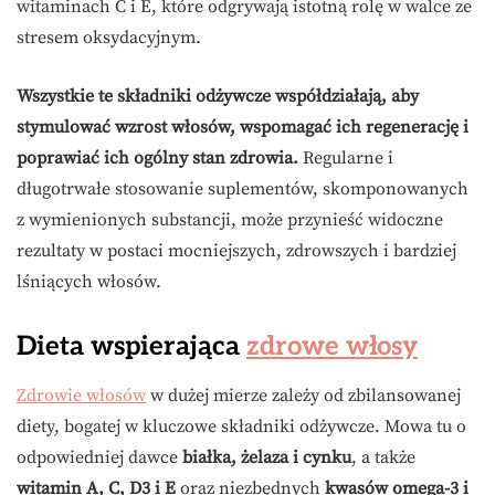
witaminach C i E, które odgrywają istotną rolę w walce ze
stresem oksydacyjnym.
Wszystkie te składniki odżywcze współdziałają, aby
stymulować wzrost włosów, wspomagać ich regenerację i
poprawiać ich ogólny stan zdrowia.
Regularne i
długotrwałe stosowanie suplementów, skomponowanych
z wymienionych substancji, może przynieść widoczne
rezultaty w postaci mocniejszych, zdrowszych i bardziej
lśniących włosów.
Dieta wspierająca
zdrowe włosy
Zdrowie włosów
w dużej mierze zależy od zbilansowanej
diety, bogatej w kluczowe składniki odżywcze. Mowa tu o
odpowiedniej dawce
białka, żelaza i cynku
, a także
witamin A, C, D3 i E
oraz niezbędnych
kwasów omega-3 i