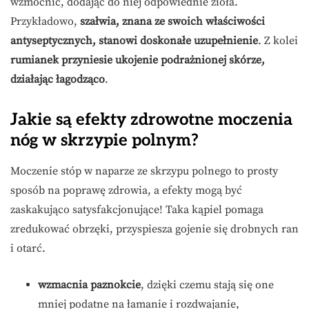
wzmocnić, dodając do niej odpowiednie zioła.
Przykładowo,
szałwia, znana ze swoich właściwości
antyseptycznych, stanowi doskonałe uzupełnienie
. Z kolei
rumianek przyniesie ukojenie podrażnionej skórze,
działając łagodząco
.
Jakie są efekty zdrowotne moczenia
nóg w skrzypie polnym?
Moczenie stóp w naparze ze skrzypu polnego to prosty
sposób na poprawę zdrowia, a efekty mogą być
zaskakująco satysfakcjonujące! Taka kąpiel pomaga
zredukować obrzęki, przyspiesza gojenie się drobnych ran
i otarć.
wzmacnia paznokcie
, dzięki czemu stają się one
mniej podatne na łamanie i rozdwajanie,