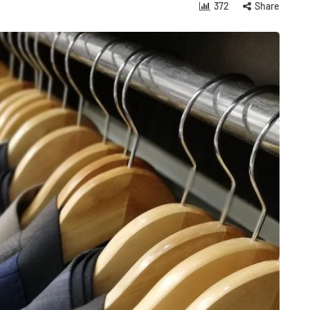
372
Share