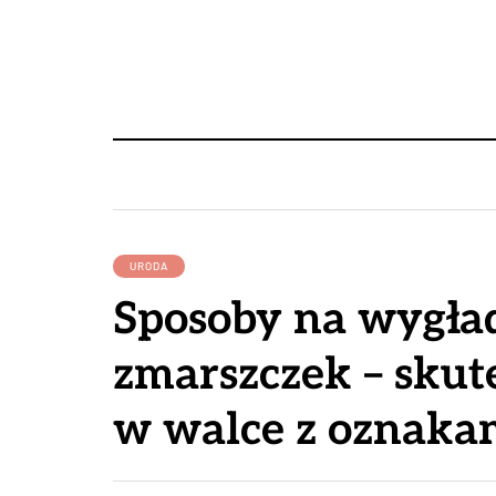
URODA
Sposoby na wygła
zmarszczek – sku
w walce z oznakam