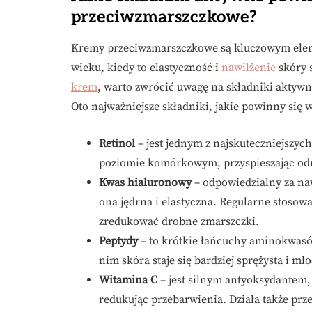
przeciwzmarszczkowe?
Kremy przeciwzmarszczkowe są kluczowym eleme
wieku, kiedy to elastyczność i
nawilżenie
skóry s
krem
, warto zwrócić uwagę na składniki aktywne
Oto najważniejsze składniki, jakie powinny się 
Retinol
– jest jednym z najskuteczniejszyc
poziomie komórkowym, przyspieszając odno
Kwas hialuronowy
– odpowiedzialny za naw
ona jędrna i elastyczna. Regularne sto
zredukować drobne zmarszczki.
Peptydy
– to krótkie łańcuchy aminokwasów
nim skóra staje się bardziej sprężysta i mł
Witamina C
– jest silnym antyoksydantem,
redukując przebarwienia. Działa także pr