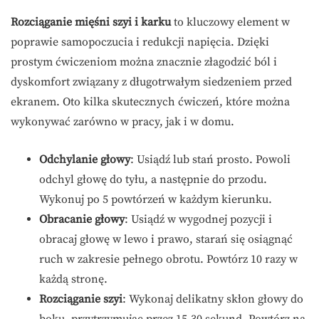
Rozciąganie mięśni szyi i karku
to kluczowy element w
poprawie samopoczucia i redukcji napięcia. Dzięki
prostym ćwiczeniom można znacznie złagodzić ból i
dyskomfort związany z długotrwałym siedzeniem przed
ekranem. Oto kilka skutecznych ćwiczeń, które można
wykonywać zarówno w pracy, jak i w domu.
Odchylanie głowy
: Usiądź lub stań prosto. Powoli
odchyl głowę do tyłu, a następnie do przodu.
Wykonuj po 5 powtórzeń w każdym kierunku.
Obracanie głowy
: Usiądź w wygodnej pozycji i
obracaj głowę w lewo i prawo, starań się osiągnąć
ruch w zakresie pełnego obrotu. Powtórz 10 razy w
każdą stronę.
Rozciąganie szyi
: Wykonaj delikatny skłon głowy do
boku, przytrzymując przez 15-30 sekund. Powtórz na