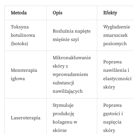
Metoda
Opis
Efekty
Toksyna
Wygładzenie
Rozluźnia napięte
botulinowa
zmarszczek
mięśnie szyi
(botoks)
poziomych
Mikronakłuwanie
Poprawa
skóry z
Mezoterapia
nawilżenia i
wprowadzeniem
igłowa
elastyczności
substancji
skóry
nawilżających
Stymuluje
Poprawa
produkcję
gęstości i
Laseroterapia
kolagenu w
napięcia
skórze
skóry