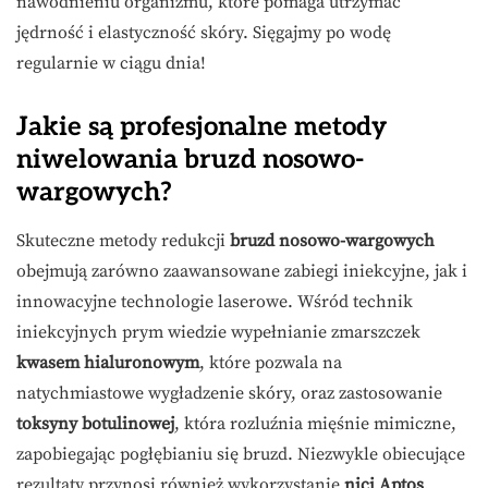
nawodnieniu organizmu, które pomaga utrzymać
jędrność i elastyczność skóry. Sięgajmy po wodę
regularnie w ciągu dnia!
Jakie są profesjonalne metody
niwelowania bruzd nosowo-
wargowych?
Skuteczne metody redukcji
bruzd nosowo-wargowych
obejmują zarówno zaawansowane zabiegi iniekcyjne, jak i
innowacyjne technologie laserowe. Wśród technik
iniekcyjnych prym wiedzie wypełnianie zmarszczek
kwasem hialuronowym
, które pozwala na
natychmiastowe wygładzenie skóry, oraz zastosowanie
toksyny botulinowej
, która rozluźnia mięśnie mimiczne,
zapobiegając pogłębianiu się bruzd. Niezwykle obiecujące
rezultaty przynosi również wykorzystanie
nici Aptos
,