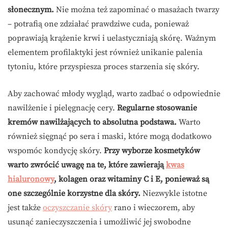
słonecznym.
Nie można też zapominać o masażach twarzy
– potrafią one zdziałać prawdziwe cuda, ponieważ
poprawiają krążenie krwi i uelastyczniają skórę. Ważnym
elementem profilaktyki jest również unikanie palenia
tytoniu, które przyspiesza proces starzenia się skóry.
Aby zachować młody wygląd, warto zadbać o odpowiednie
nawilżenie i pielęgnację cery.
Regularne stosowanie
kremów nawilżających to absolutna podstawa.
Warto
również sięgnąć po sera i maski, które mogą dodatkowo
wspomóc kondycję skóry.
Przy wyborze kosmetyków
warto zwrócić uwagę na te, które zawierają
kwas
hialuronowy
, kolagen oraz witaminy C i E, ponieważ są
one szczególnie korzystne dla skóry.
Niezwykle istotne
jest także
oczyszczanie skóry
rano i wieczorem, aby
usunąć zanieczyszczenia i umożliwić jej swobodne