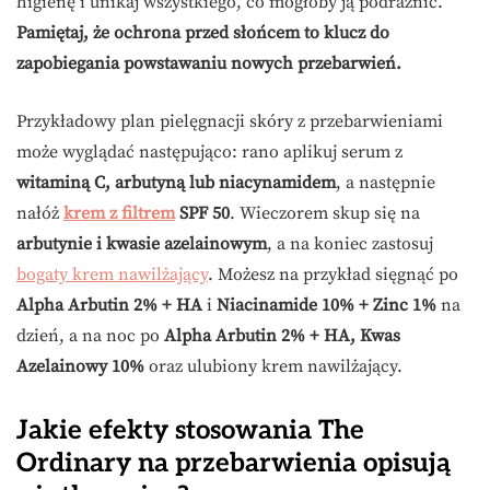
higienę i unikaj wszystkiego, co mogłoby ją podrażnić.
Pamiętaj, że ochrona przed słońcem to klucz do
zapobiegania powstawaniu nowych przebarwień.
Przykładowy plan pielęgnacji skóry z przebarwieniami
może wyglądać następująco: rano aplikuj serum z
witaminą C, arbutyną lub niacynamidem
, a następnie
nałóż
krem z filtrem
SPF 50
. Wieczorem skup się na
arbutynie i kwasie azelainowym
, a na koniec zastosuj
bogaty krem nawilżający
. Możesz na przykład sięgnąć po
Alpha Arbutin 2% + HA
i
Niacinamide 10% + Zinc 1%
na
dzień, a na noc po
Alpha Arbutin 2% + HA, Kwas
Azelainowy 10%
oraz ulubiony krem nawilżający.
Jakie efekty stosowania The
Ordinary na przebarwienia opisują