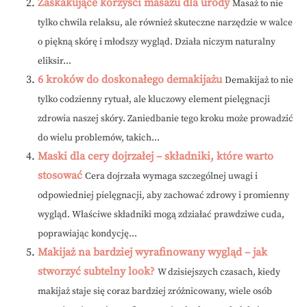
Zaskakujące korzyści masażu dla urody
Masaż to nie
tylko chwila relaksu, ale również skuteczne narzędzie w walce
o piękną skórę i młodszy wygląd. Działa niczym naturalny
eliksir...
6 kroków do doskonałego demakijażu
Demakijaż to nie
tylko codzienny rytuał, ale kluczowy element pielęgnacji
zdrowia naszej skóry. Zaniedbanie tego kroku może prowadzić
do wielu problemów, takich...
Maski dla cery dojrzałej – składniki, które warto
stosować
Cera dojrzała wymaga szczególnej uwagi i
odpowiedniej pielęgnacji, aby zachować zdrowy i promienny
wygląd. Właściwe składniki mogą zdziałać prawdziwe cuda,
poprawiając kondycję...
Makijaż na bardziej wyrafinowany wygląd – jak
stworzyć subtelny look?
W dzisiejszych czasach, kiedy
makijaż staje się coraz bardziej zróżnicowany, wiele osób