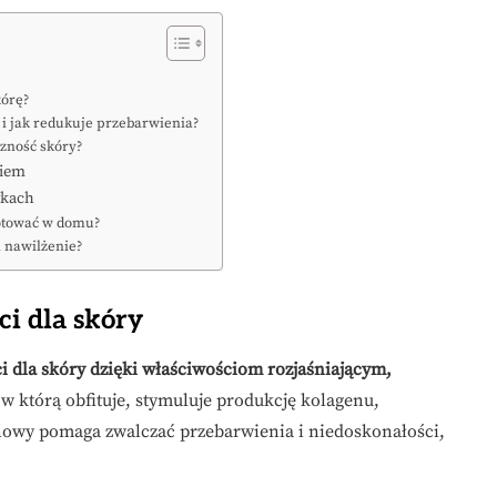
kórę?
 i jak redukuje przebarwienia?
czność skóry?
kiem
ykach
gotować w domu?
i nawilżenie?
ci dla skóry
i dla skóry dzięki właściwościom rozjaśniającym,
w którą obfituje, stymuluje produkcję kolagenu,
ynowy pomaga zwalczać przebarwienia i niedoskonałości,