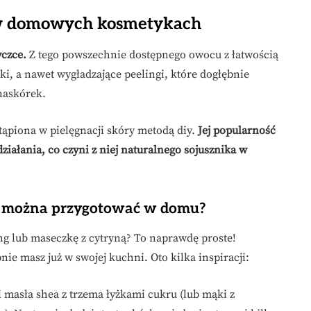
 w domowych kosmetykach
czce.
Z tego powszechnie dostępnego owocu z łatwością
i, a nawet wygładzające peelingi, które dogłębnie
naskórek.
tąpiona w pielęgnacji skóry metodą diy.
Jej popularność
ziałania, co czyni z niej naturalnego sojusznika w
yny można przygotować w domu?
g lub maseczkę z cytryną? To naprawdę proste!
e masz już w swojej kuchni. Oto kilka inspiracji:
 masła shea z trzema łyżkami cukru (lub mąki z