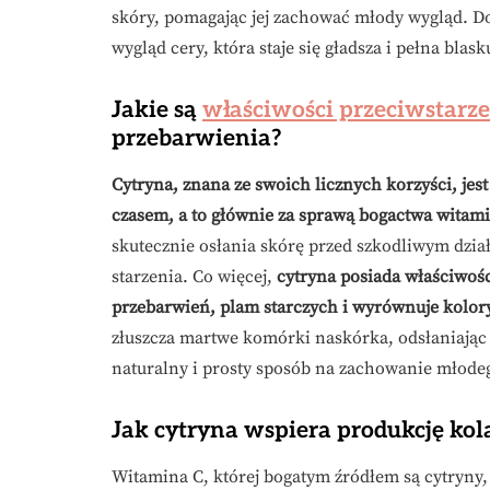
skóry, pomagając jej zachować młody wygląd. Do
wygląd cery, która staje się gładsza i pełna blask
Jakie są
właściwości przeciwstarz
przebarwienia?
Cytryna, znana ze swoich licznych korzyści, j
czasem, a to głównie za sprawą bogactwa witami
skutecznie osłania skórę przed szkodliwym dzia
starzenia. Co więcej,
cytryna posiada właściwośc
przebarwień, plam starczych i wyrównuje kolory
złuszcza martwe komórki naskórka, odsłaniając 
naturalny i prosty sposób na zachowanie młode
Jak cytryna wspiera produkcję kol
Witamina C, której bogatym źródłem są cytryny, 