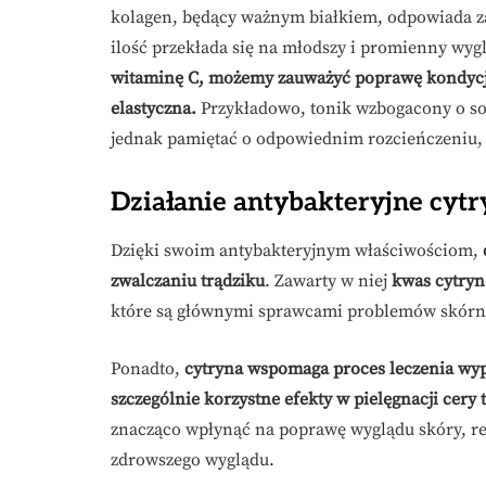
kolagen, będący ważnym białkiem, odpowiada za 
ilość przekłada się na młodszy i promienny wyg
witaminę C, możemy zauważyć poprawę kondycji na
elastyczna.
Przykładowo, tonik wzbogacony o sok
jednak pamiętać o odpowiednim rozcieńczeniu,
Działanie antybakteryjne cytr
Dzięki swoim antybakteryjnym właściwościom,
zwalczaniu trądziku
. Zawarty w niej
kwas cytryn
które są głównymi sprawcami problemów skórny
Ponadto,
cytryna wspomaga proces leczenia wyp
szczególnie korzystne efekty w pielęgnacji cery 
znacząco wpłynąć na poprawę wyglądu skóry, redu
zdrowszego wyglądu.