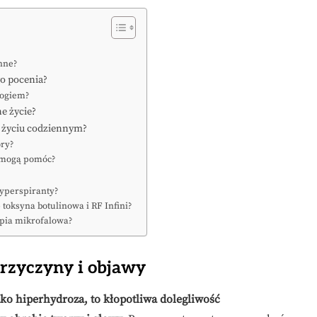
enne?
o pocenia?
logiem?
e życie?
 życiu codziennym?
óry?
u mogą pomóc?
typerspiranty?
 toksyna botulinowa i RF Infini?
apia mikrofalowa?
rzyczyny i objawy
ko hiperhydroza, to kłopotliwa dolegliwość