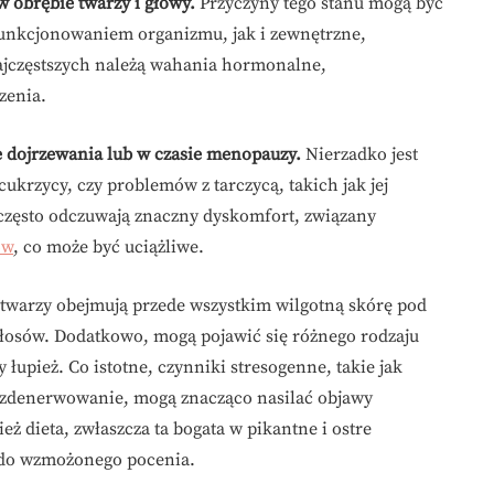
 obrębie twarzy i głowy.
Przyczyny tego stanu mogą być
unkcjonowaniem organizmu, jak i zewnętrzne,
jczęstszych należą wahania hormonalne,
zenia.
e dojrzewania lub w czasie menopauzy.
Nierzadko jest
krzycy, czy problemów z tarczycą, takich jak jej
 często odczuwają znaczny dyskomfort, związany
ów
, co może być uciążliwe.
twarzy obejmują przede wszystkim wilgotną skórę pod
włosów. Dodatkowo, mogą pojawić się różnego rodzaju
 łupież. Co istotne, czynniki stresogenne, takie jak
e zdenerwowanie, mogą znacząco nasilać objawy
ż dieta, zwłaszcza ta bogata w pikantne i ostre
ę do wzmożonego pocenia.