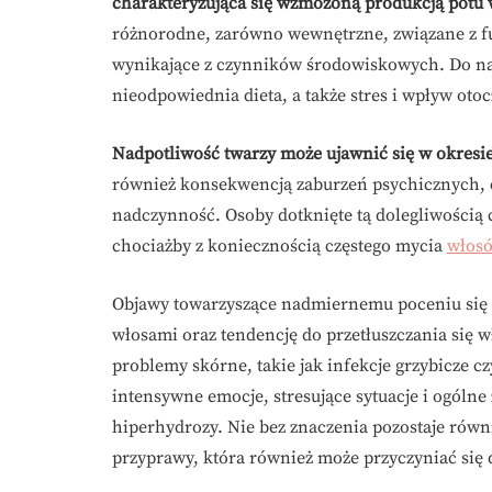
charakteryzująca się wzmożoną produkcją potu w
różnorodne, zarówno wewnętrzne, związane z f
wynikające z czynników środowiskowych. Do na
nieodpowiednia dieta, a także stres i wpływ otoc
Nadpotliwość twarzy może ujawnić się w okresi
również konsekwencją zaburzeń psychicznych, cu
nadczynność. Osoby dotknięte tą dolegliwością
chociażby z koniecznością częstego mycia
włos
Objawy towarzyszące nadmiernemu poceniu się 
włosami oraz tendencję do przetłuszczania się 
problemy skórne, takie jak infekcje grzybicze czy
intensywne emocje, stresujące sytuacje i ogóln
hiperhydrozy. Nie bez znaczenia pozostaje równie
przyprawy, która również może przyczyniać si