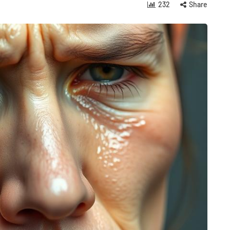
232
Share