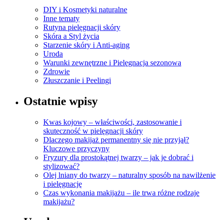
DIY i Kosmetyki naturalne
Inne tematy
Rutyna pielęgnacji skóry
Skóra a Styl życia
Starzenie skóry i Anti-aging
Uroda
Warunki zewnętrzne i Pielęgnacja sezonowa
Zdrowie
Złuszczanie i Peelingi
Ostatnie wpisy
Kwas kojowy – właściwości, zastosowanie i
skuteczność w pielęgnacji skóry
Dlaczego makijaż permanentny się nie przyjął?
Kluczowe przyczyny
Fryzury dla prostokątnej twarzy – jak je dobrać i
stylizować?
Olej lniany do twarzy – naturalny sposób na nawilżenie
i pielęgnację
Czas wykonania makijażu – ile trwa różne rodzaje
makijażu?