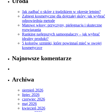
Uroda
Jak zadbać o skórę z trądzikiem w okresie letnim?
Zabiegi kosmetyczne dla dojrzałej skóry: jak wybrać
odpowiednią metodę
Matowe włosy: przyczyny, pielęgnacja i skuteczne
rozwiązania
Ranking najlepszych samoopalaczy – jak wybrać
idealny produkt?
5 kolorów szminki, które powinnaś mieć w swojej
kosmetyczce
Najnowsze komentarze
Archiwa
sierpień 2026
lipiec 2026
czerwiec 2026
maj 2026
kwiecień 2026