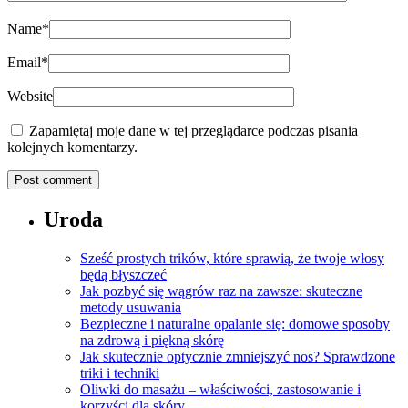
Name
*
Email
*
Website
Zapamiętaj moje dane w tej przeglądarce podczas pisania
kolejnych komentarzy.
Uroda
Sześć prostych trików, które sprawią, że twoje włosy
będą błyszczeć
Jak pozbyć się wągrów raz na zawsze: skuteczne
metody usuwania
Bezpieczne i naturalne opalanie się: domowe sposoby
na zdrową i piękną skórę
Jak skutecznie optycznie zmniejszyć nos? Sprawdzone
triki i techniki
Oliwki do masażu – właściwości, zastosowanie i
korzyści dla skóry