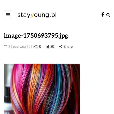
image-1750693795.jpg
23 czerwca 2025
0
80
Share