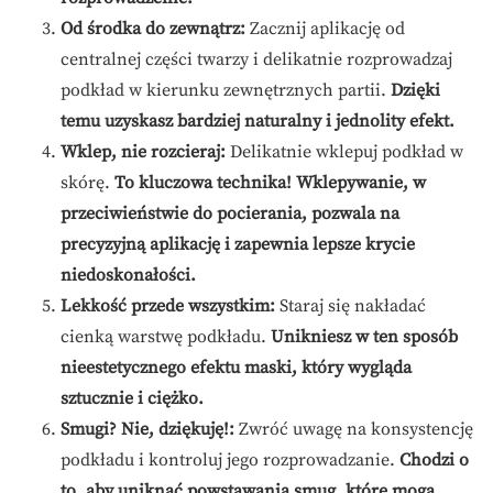
Od środka do zewnątrz:
Zacznij aplikację od
centralnej części twarzy i delikatnie rozprowadzaj
podkład w kierunku zewnętrznych partii.
Dzięki
temu uzyskasz bardziej naturalny i jednolity efekt.
Wklep, nie rozcieraj:
Delikatnie wklepuj podkład w
skórę.
To kluczowa technika! Wklepywanie, w
przeciwieństwie do pocierania, pozwala na
precyzyjną aplikację i zapewnia lepsze krycie
niedoskonałości.
Lekkość przede wszystkim:
Staraj się nakładać
cienką warstwę podkładu.
Unikniesz w ten sposób
nieestetycznego efektu maski, który wygląda
sztucznie i ciężko.
Smugi? Nie, dziękuję!:
Zwróć uwagę na konsystencję
podkładu i kontroluj jego rozprowadzanie.
Chodzi o
to, aby uniknąć powstawania smug, które mogą