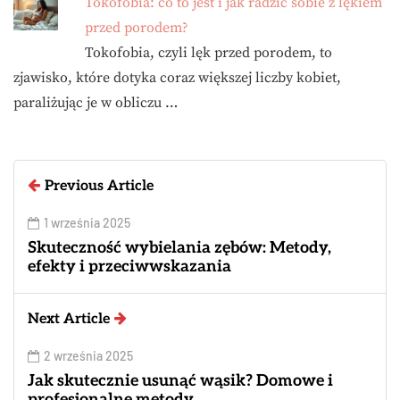
Tokofobia: co to jest i jak radzić sobie z lękiem
przed porodem?
Tokofobia, czyli lęk przed porodem, to
zjawisko, które dotyka coraz większej liczby kobiet,
paraliżując je w obliczu …
Previous Article
1 września 2025
Skuteczność wybielania zębów: Metody,
efekty i przeciwwskazania
Next Article
2 września 2025
Jak skutecznie usunąć wąsik? Domowe i
profesjonalne metody