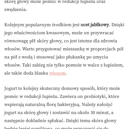
skórę głowy może pomóc w redukcji łupieżu oraz
swędzenia.
Kolejnym popularnym środkiem jest
ocet jabłkowy
. Dzięki
jego właściwościom kwasowym, może on przywracać
równowagę pH skóry głowy, co jest istotne dla zdrowia
włosów. Warto przygotować mieszankę w proporcjach pół
na pół z wodą i stosować jako płukankę po umyciu
włosów. Taki zabieg nie tylko pomoże w walce z łupieżem,
ale także doda blasku
włosom
.
Jogurt to kolejny skuteczny domowy sposób, który może
pomóc w redukcji łupieżu. Zawiera on probiotyki, które
wspierają naturalną florę bakteryjną. Należy nałożyć
jogurt na skórę głowy i zostawić na około 30 minut, a
następnie dokładnie spłukać. Dzięki temu skóra głowy
będzie lepiej nawilżona, co może przyczynić się do