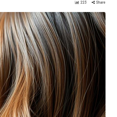
223
Share