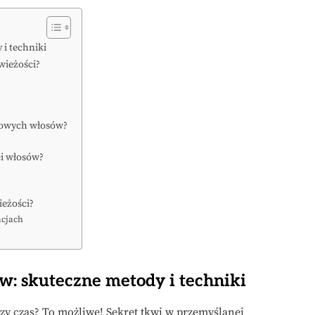
 i techniki
świeżości?
drowych włosów?
ci włosów?
ieżości?
acjach
w: skuteczne metody i techniki
zy czas? To możliwe! Sekret tkwi w przemyślanej