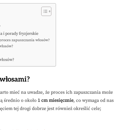
?
a i porady fryzjerskie
proces zapuszczania włosów?
 włosów?
 włosów?
 włosami?
rto mieć na uwadze, że proces ich zapuszczania może
ną średnio o około
1 cm miesięcznie
, co wymaga od nas
ęciem tej drogi dobrze jest również określić cele;