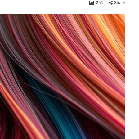
293
Share