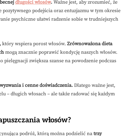
obecnej
długości włosów
.
Ważne jest, aby zrozumieć, że
e pozytywnego podejścia oraz entuzjazmu w tym okresie
ie psychiczne ułatwi radzenie sobie w trudniejszych
,
który wspiera porost włosów.
Zrównoważona dieta
ch
mogą znacznie poprawić kondycję naszych włosów.
 pielęgnacji zwiększa szanse na powodzenie podczas
 wyzwania i cenne doświadczenia.
Dlatego ważne jest,
elu – długich włosach – ale także radować się każdym
zapuszczania włosów?
scynująca podróż, którą można podzielić na
trzy