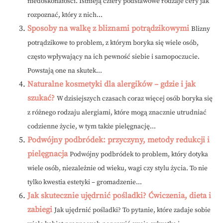
niedoskonałości. Istnieją cztery podstawowe rodzaje cery jak
rozpoznać, który z nich...
Sposoby na walkę z bliznami potrądzikowymi
Blizny
potrądzikowe to problem, z którym boryka się wiele osób,
często wpływający na ich pewność siebie i samopoczucie.
Powstają one na skutek...
Naturalne kosmetyki dla alergików – gdzie i jak
szukać?
W dzisiejszych czasach coraz więcej osób boryka się
z różnego rodzaju alergiami, które mogą znacznie utrudniać
codzienne życie, w tym także pielęgnację...
Podwójny podbródek: przyczyny, metody redukcji i
pielęgnacja
Podwójny podbródek to problem, który dotyka
wiele osób, niezależnie od wieku, wagi czy stylu życia. To nie
tylko kwestia estetyki – gromadzenie...
Jak skutecznie ujędrnić pośladki? Ćwiczenia, dieta i
zabiegi
Jak ujędrnić pośladki? To pytanie, które zadaje sobie