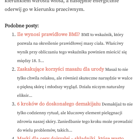
kierunkiem wzrostu włosa, a następnie energicznie
oderwij go w kierunku przeciwnym.
Podobne posty:
Ile wynosi prawidłowe BMI?
BMI to wskaźnik, który
pozwala na określenie prawidłowej masy ciała. Właściwy
wynik przy obliczaniu tego wskaźnika powinien mieścić się
między 18. 5...
Zaskakujące korzyści masażu dla urody
Masaż to nie
tylko chwila relaksu, ale również skuteczne narzędzie w walce
o piękną skórę i młodszy wygląd. Działa niczym naturalny
eliksir...
6 kroków do doskonałego demakijażu
Demakijaż to nie
tylko codzienny rytuał, ale kluczowy element pielęgnacji
zdrowia naszej skóry. Zaniedbanie tego kroku może prowadzić
do wielu problemów, takich...
Maski dla cery dojrzałej – składniki, które warto