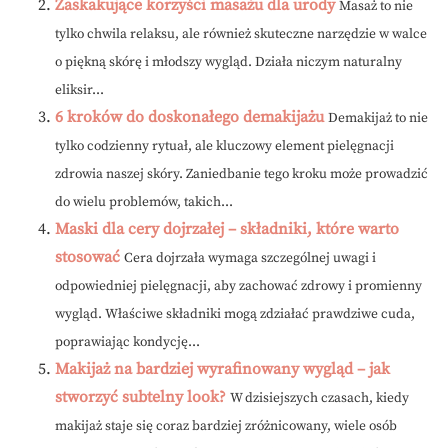
Zaskakujące korzyści masażu dla urody
Masaż to nie
tylko chwila relaksu, ale również skuteczne narzędzie w walce
o piękną skórę i młodszy wygląd. Działa niczym naturalny
eliksir...
6 kroków do doskonałego demakijażu
Demakijaż to nie
tylko codzienny rytuał, ale kluczowy element pielęgnacji
zdrowia naszej skóry. Zaniedbanie tego kroku może prowadzić
do wielu problemów, takich...
Maski dla cery dojrzałej – składniki, które warto
stosować
Cera dojrzała wymaga szczególnej uwagi i
odpowiedniej pielęgnacji, aby zachować zdrowy i promienny
wygląd. Właściwe składniki mogą zdziałać prawdziwe cuda,
poprawiając kondycję...
Makijaż na bardziej wyrafinowany wygląd – jak
stworzyć subtelny look?
W dzisiejszych czasach, kiedy
makijaż staje się coraz bardziej zróżnicowany, wiele osób