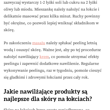
zazwyczaj wystarczy 1-2 łyżki soli lub cukru na 2 łyżki
oliwy lub miodu. Mieszankę należy nałożyć na łokcie i
delikatnie masować przez kilka minut. Ruchy powinny
być okrężne, co pozwoli lepiej wniknąć składnikom w
skórę.
Po zakończeniu
masażu
należy spłukać peeling letnią
wodą i osuszyć skórę. Ważne jest, aby po tej procedurze
nałożyć nawilżający
krem
, co pomoże utrzymać efekty
peelingu i zapewnić dodatkowe nawilżenie. Regularne
wykonywanie peelingu, raz w tygodniu, pomoże cieszyć
się gładkimi i zdrowymi łokciami przez cały rok.
Jakie nawilżające produkty są
najlepsze dla skóry na łokciach?
Skóra na łokciach bywa często zaniedbywana, co