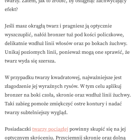
twarzy. Zatem, jak to zrobić, by osiągnąć zachwycający
efekt?
Jeśli masz okrągłą twarz i pragniesz ją optycznie
wyszczuplić, nałóż bronzer tuż pod kości policzkowe,
delikatnie wzdłuż linii włosów oraz po bokach żuchwy.
Unikaj poziomych linii, ponieważ mogą one sprawić, że
twarz wyda się szersza.
W przypadku twarzy kwadratowej, najważniejsze jest
złagodzenie jej wyraźnych rysów. W tym celu aplikuj
bronzer na boki czoła, skronie oraz wzdłuż linii żuchwy.
Taki zabieg pomoże zmiękczyć ostre kontury i nadać
twarzy subtelniejszy wygląd.
Posiadaczki
twarzy pociągłej
powinny skupić się na jej
optycznym skróceniu. Przyciemnij skronie oraz dolną