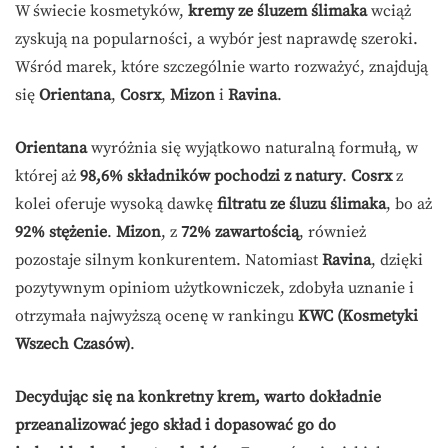
W świecie kosmetyków,
kremy ze śluzem ślimaka
wciąż
zyskują na popularności, a wybór jest naprawdę szeroki.
Wśród marek, które szczególnie warto rozważyć, znajdują
się
Orientana
,
Cosrx
,
Mizon
i
Ravina
.
Orientana
wyróżnia się wyjątkowo naturalną formułą, w
której aż
98,6% składników pochodzi z natury
.
Cosrx
z
kolei oferuje wysoką dawkę
filtratu ze śluzu ślimaka
, bo aż
92% stężenie
.
Mizon
, z
72% zawartością
, również
pozostaje silnym konkurentem. Natomiast
Ravina
, dzięki
pozytywnym opiniom użytkowniczek, zdobyła uznanie i
otrzymała najwyższą ocenę w rankingu
KWC (Kosmetyki
Wszech Czasów)
.
Decydując się na konkretny krem, warto dokładnie
przeanalizować jego skład i dopasować go do