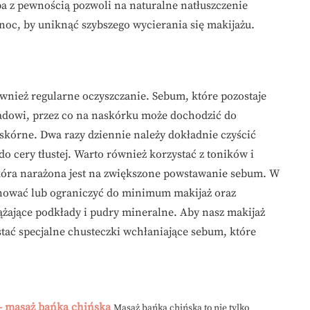
oba z pewnością pozwoli na naturalne natłuszczenie
noc, by uniknąć szybszego wycierania się makijażu.
ównież regularne oczyszczanie. Sebum, które pozostaje
kładowi, przez co na naskórku może dochodzić do
skórne. Dwa razy dziennie należy dokładnie czyścić
o cery tłustej. Warto również korzystać z toników i
skóra narażona jest na zwiększone powstawanie sebum. W
nować lub ograniczyć do minimum makijaż oraz
żające podkłady i pudry mineralne. Aby nasz makijaż
ać specjalne chusteczki wchłaniające sebum, które
 masaż bańką chińską
Masaż bańką chińską to nie tylko