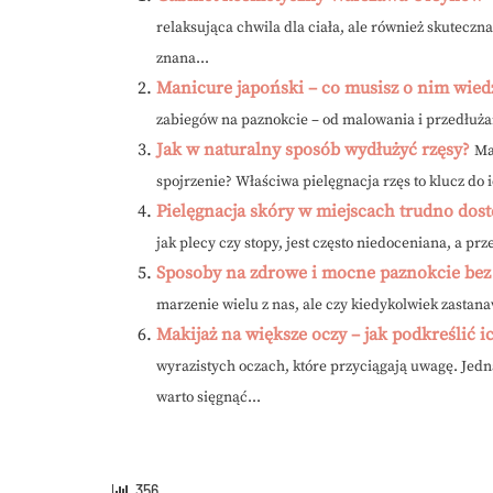
relaksująca chwila dla ciała, ale również skuteczn
znana...
Manicure japoński – co musisz o nim wiedz
zabiegów na paznokcie – od malowania i przedłużani
Jak w naturalny sposób wydłużyć rzęsy?
Ma
spojrzenie? Właściwa pielęgnacja rzęs to klucz do i
Pielęgnacja skóry w miejscach trudno dos
jak plecy czy stopy, jest często niedoceniana, a pr
Sposoby na zdrowe i mocne paznokcie bez
marzenie wielu z nas, ale czy kiedykolwiek zastan
Makijaż na większe oczy – jak podkreślić 
wyrazistych oczach, które przyciągają uwagę. Jedn
warto sięgnąć...
356