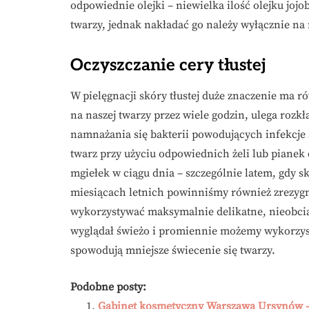
odpowiednie olejki – niewielka ilość olejku joj
twarzy, jednak nakładać go należy wyłącznie na 
Oczyszczanie cery tłustej
W pielęgnacji skóry tłustej duże znaczenie ma r
na naszej twarzy przez wiele godzin, ulega roz
namnażania się bakterii powodujących infekcje 
twarz przy użyciu odpowiednich żeli lub pianek d
mgiełek w ciągu dnia – szczególnie latem, gdy 
miesiącach letnich powinniśmy również zrezyg
wykorzystywać maksymalnie delikatne, nieobcią
wyglądał świeżo i promiennie możemy wykorzyst
spowodują mniejsze świecenie się twarzy.
Podobne posty:
Gabinet kosmetyczny Warszawa Ursynów –