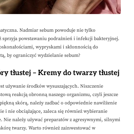
ematyczna. Nadmiar sebum powoduje nie tylko
ż sprzyja powstawaniu podrażnień i infekcji bakteryjnej.
doskonałościami, wypryskami i skłonnością do
stą, by ograniczyć wydzielanie sebum?
ry tłustej – Kremy do twarzy tłustej
jest używanie środków wysuszających. Niszczenie
tową reakcją obronną naszego organizmu, czyli jeszcze
piękną skórą, należy zadbać o odpowiednie nawilżenie
e i nie obciążające, zaleca się również wybieranie
e. Nie należy używać preparatów z agresywnymi, silnymi
 skórę twarzy. Warto również zainwestować w