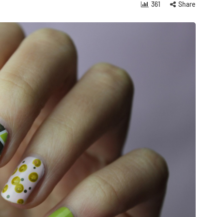
361
Share