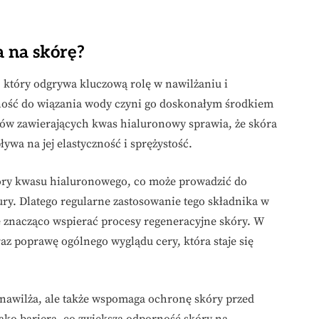
 na skórę?
 który odgrywa kluczową rolę w nawilżaniu i
lność do wiązania wody czyni go doskonałym środkiem
tów zawierających kwas hialuronowy sprawia, że skóra
ływa na jej elastyczność i sprężystość.
iory kwasu hialuronowego, co może prowadzić do
tury. Dlatego regularne zastosowanie tego składnika w
 znacząco wspierać procesy regeneracyjne skóry. W
az poprawę ogólnego wyglądu cery, która staje się
 nawilża, ale także wspomaga ochronę skóry przed
ako bariera, co zwiększa odporność skóry na