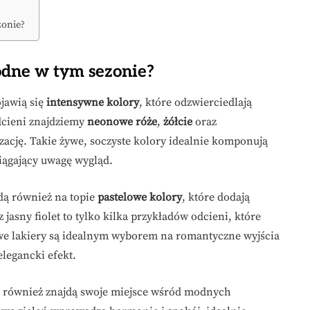
zonie?
odne w tym sezonie?
jawią się
intensywne kolory
, które odzwierciedlają
dcieni znajdziemy
neonowe róże
,
żółcie
oraz
izację. Takie żywe, soczyste kolory idealnie komponują
ciągający uwagę wygląd.
ą również na topie
pastelowe kolory
, które dodają
 jasny fiolet to tylko kilka przykładów odcieni, które
owe lakiery są idealnym wyborem na romantyczne wyjścia
elegancki efekt.
e również znajdą swoje miejsce wśród modnych