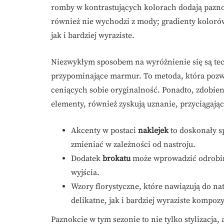
romby w kontrastujących kolorach dodają paz
również nie wychodzi z mody; gradienty koloró
jak i bardziej wyraziste.
Niezwykłym sposobem na wyróżnienie się są tec
przypominające marmur. To metoda, która pozwa
ceniących sobie oryginalność. Ponadto, zdobieni
elementy, również zyskują uznanie, przyciągaj
Akcenty w postaci
naklejek
to doskonały s
zmieniać w zależności od nastroju.
Dodatek
brokatu
może wprowadzić odrobinę
wyjścia.
Wzory florystyczne, które nawiązują do nat
delikatne, jak i bardziej wyraziste kompozy
Paznokcie w tym sezonie to nie tylko stylizacja, 