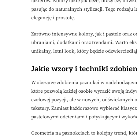
lakierów. Kolory takie jak beże, brązy czy oliw
pasując do naturalnych stylizacji. Tego rodzaju
elegancję i prostotę.
Zarówno intensywne kolory, jak i pastele oraz o
ubraniami, dodatkami oraz trendami. Warto eks
unikalny, letni look, który będzie odzwierciedla
Jakie wzory i techniki zdobien
W obszarze zdobienia paznokci w nadchodzącym
które pozwolą każdej osobie wyrazić swoją ind
czołowej pozycji, ale w nowych, odświeżonych 
tekstury. Zamiast każdorazowo wybierać klasyc
pastelowymi odcieniami i połyskującymi wykoń
Geometria na paznokciach to kolejny trend, który