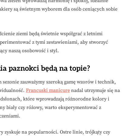
kowa zieleń wprowadzą harmonię i spokój, idealnie
 lakiery są świetnym wyborem dla osób ceniących sobie
dcienie ziemi będą świetnie współgrać z letnimi
perimentować z tymi zestawieniami, aby stworzyć
jący naszą osobowość i styl.
ia paznokci będą na topie?
 sezonie zauważymy szeroką gamę wzorów i technik,
ywidualność.
Francuski manicure
nadal utrzymuje się na
odsłonach, które wprowadzają różnorodne kolory i
zny biały czy różowy, warto eksperymentować z
czeniami.
 zyskuje na popularności. Ostre linie, trójkąty czy