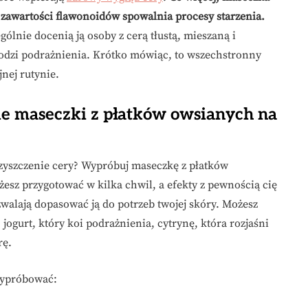
i zawartości flawonoidów spowalnia procesy starzenia.
ólnie docenią ją osoby z cerą tłustą, mieszaną i
godzi podrażnienia. Krótko mówiąc, to wszechstronny
nej rutynie.
nie maseczki z płatków owsianych na
czyszczenie cery? Wypróbuj maseczkę z płatków
esz przygotować w kilka chwil, a efekty z pewnością cię
walają dopasować ją do potrzeb twojej skóry. Możesz
jogurt, który koi podrażnienia, cytrynę, która rozjaśni
rę.
wypróbować: