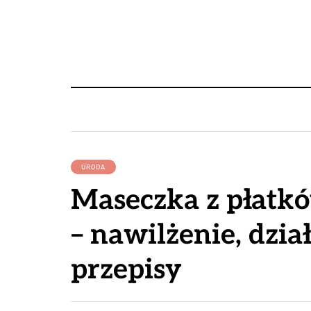
URODA
Maseczka z płatk
– nawilżenie, dział
przepisy