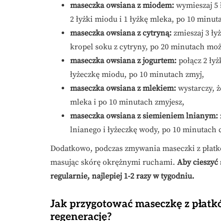
maseczka owsiana z miodem:
wymieszaj 5 
2 łyżki miodu i 1 łyżkę mleka, po 10 minut
maseczka owsiana z cytryną:
zmieszaj 3 łyż
kropel soku z cytryny, po 20 minutach moż
maseczka owsiana z jogurtem:
połącz 2 łyż
łyżeczkę miodu, po 10 minutach zmyj,
maseczka owsiana z mlekiem:
wystarczy, ż
mleka i po 10 minutach zmyjesz,
maseczka owsiana z siemieniem lnianym:
lnianego i łyżeczkę wody, po 10 minutach 
Dodatkowo, podczas zmywania maseczki z płatk
masując skórę okrężnymi ruchami.
Aby cieszyć 
regularnie, najlepiej 1-2 razy w tygodniu.
Jak przygotować maseczkę z płatk
regenerację?