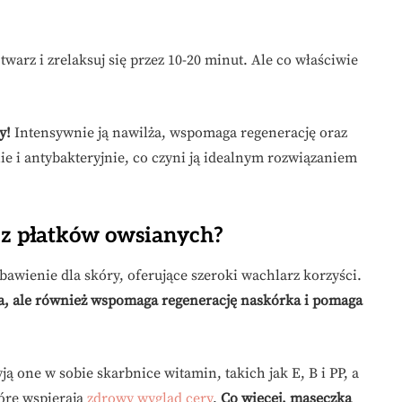
arz i zrelaksuj się przez 10-20 minut. Ale co właściwie
y!
Intensywnie ją nawilża, wspomaga regenerację oraz
ie i antybakteryjnie, co czyni ją idealnym rozwiązaniem
 z płatków owsianych?
wienie dla skóry, oferujące szeroki wachlarz korzyści.
ia, ale również wspomaga regenerację naskórka i pomaga
ą one w sobie skarbnice witamin, takich jak E, B i PP, a
tóre wspierają
zdrowy wygląd cery
.
Co więcej, maseczka