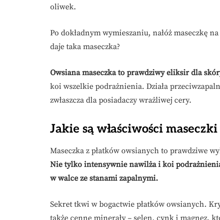
oliwek.
Po dokładnym wymieszaniu, nałóż maseczkę na tw
daje taka maseczka?
Owsiana maseczka to prawdziwy eliksir dla skór
koi wszelkie podrażnienia. Działa przeciwzapaln
zwłaszcza dla posiadaczy wrażliwej cery.
Jakie są właściwości maseczki
Maseczka z płatków owsianych to prawdziwe wyba
Nie tylko intensywnie nawilża i koi podrażnien
w walce ze stanami zapalnymi.
Sekret tkwi w bogactwie płatków owsianych. Kryj
także cenne minerały – selen, cynk i magnez, k