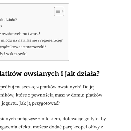
k działa?
h?
ów owsianych na twarz?
 miodu na nawilżenie i regenerację?
 trądzikową i zmarszczki?
dy i wskazówki
atków owsianych i jak działa?
próbuj maseczkę z płatków owsianych! Do jej
adników, które z pewnością masz w domu: płatków
jogurtu. Jak ją przygotować?
sianych połączysz z mlekiem, dolewając go tyle, by
ogacenia efektu możesz dodać parę kropel oliwy z