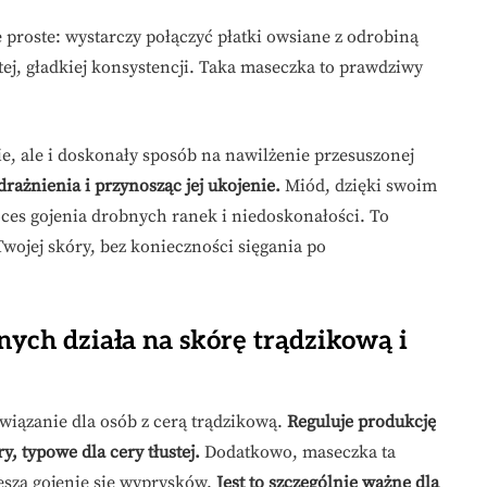
proste: wystarczy połączyć płatki owsiane z odrobiną
tej, gładkiej konsystencji. Taka maseczka to prawdziwy
e, ale i doskonały sposób na nawilżenie przesuszonej
rażnienia i przynosząc jej ukojenie.
Miód, dzięki swoim
es gojenia drobnych ranek i niedoskonałości. To
wojej skóry, bez konieczności sięgania po
ych działa na skórę trądzikową i
wiązanie dla osób z cerą trądzikową.
Reguluje produkcję
, typowe dla cery tłustej.
Dodatkowo, maseczka ta
esza gojenie się wyprysków.
Jest to szczególnie ważne dla