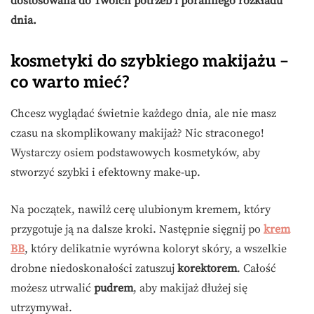
dostosowana do Twoich potrzeb i porannego rozkładu
dnia.
kosmetyki do szybkiego makijażu –
co warto mieć?
Chcesz wyglądać świetnie każdego dnia, ale nie masz
czasu na skomplikowany makijaż? Nic straconego!
Wystarczy osiem podstawowych kosmetyków, aby
stworzyć szybki i efektowny make-up.
Na początek, nawilż cerę ulubionym kremem, który
przygotuje ją na dalsze kroki. Następnie sięgnij po
krem
BB
, który delikatnie wyrówna koloryt skóry, a wszelkie
drobne niedoskonałości zatuszuj
korektorem
. Całość
możesz utrwalić
pudrem
, aby makijaż dłużej się
utrzymywał.