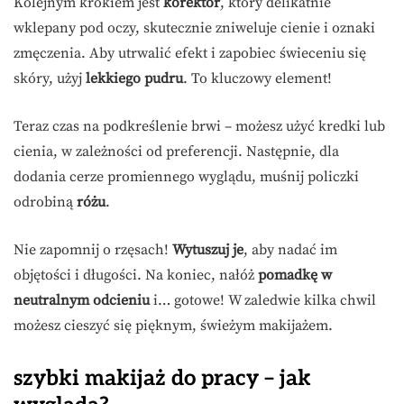
Kolejnym krokiem jest
korektor
, który delikatnie
wklepany pod oczy, skutecznie zniweluje cienie i oznaki
zmęczenia. Aby utrwalić efekt i zapobiec świeceniu się
skóry, użyj
lekkiego pudru
. To kluczowy element!
Teraz czas na podkreślenie brwi – możesz użyć kredki lub
cienia, w zależności od preferencji. Następnie, dla
dodania cerze promiennego wyglądu, muśnij policzki
odrobiną
różu
.
Nie zapomnij o rzęsach!
Wytuszuj je
, aby nadać im
objętości i długości. Na koniec, nałóż
pomadkę w
neutralnym odcieniu
i… gotowe! W zaledwie kilka chwil
możesz cieszyć się pięknym, świeżym makijażem.
szybki makijaż do pracy – jak