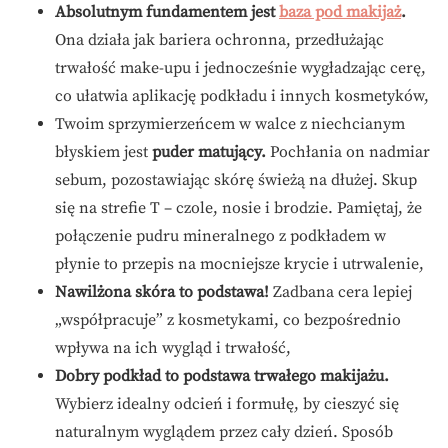
Absolutnym fundamentem jest
baza pod makijaż
.
Ona działa jak bariera ochronna, przedłużając
trwałość make-upu i jednocześnie wygładzając cerę,
co ułatwia aplikację podkładu i innych kosmetyków,
Twoim sprzymierzeńcem w walce z niechcianym
błyskiem jest
puder matujący.
Pochłania on nadmiar
sebum, pozostawiając skórę świeżą na dłużej. Skup
się na strefie T – czole, nosie i brodzie. Pamiętaj, że
połączenie pudru mineralnego z podkładem w
płynie to przepis na mocniejsze krycie i utrwalenie,
Nawilżona skóra to podstawa!
Zadbana cera lepiej
„współpracuje” z kosmetykami, co bezpośrednio
wpływa na ich wygląd i trwałość,
Dobry podkład to podstawa trwałego makijażu.
Wybierz idealny odcień i formułę, by cieszyć się
naturalnym wyglądem przez cały dzień. Sposób