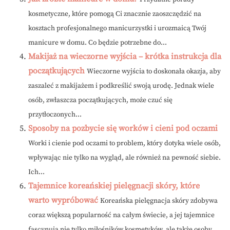
kosmetyczne, które pomogą Ci znacznie zaoszczędzić na
kosztach profesjonalnego manicurzystki i urozmaicą Twój
manicure w domu. Co będzie potrzebne do...
Makijaż na wieczorne wyjścia – krótka instrukcja dla
początkujących
Wieczorne wyjścia to doskonała okazja, aby
zaszaleć z makijażem i podkreślić swoją urodę. Jednak wiele
osób, zwłaszcza początkujących, może czuć się
przytłoczonych...
Sposoby na pozbycie się worków i cieni pod oczami
Worki i cienie pod oczami to problem, który dotyka wiele osób,
wpływając nie tylko na wygląd, ale również na pewność siebie.
Ich...
Tajemnice koreańskiej pielęgnacji skóry, które
warto wypróbować
Koreańska pielęgnacja skóry zdobywa
coraz większą popularność na całym świecie, a jej tajemnice
fascynują nie tylko miłośników kosmetyków, ale także osoby