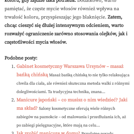
koloru, gdy zajdzie taka potrzeba.
Dodatkowo, warto
pamiętać, że częste mycie włosów również wpływa na
trwałość koloru, przyspieszając jego blaknięcie.
Zatem,
chcąc cieszyć się dłużej intensywnym odcieniem, warto
rozważyć ograniczenie zarówno stosowania olejków, jak i
częstotliwości mycia włosów.
Podobne posty:
Gabinet kosmetyczny Warszawa Ursynów – masaż
bańką chińską
Masaż bańką chińską to nie tylko relaksująca
chwila dla ciała, ale również skuteczna metoda walki z różnymi
dolegliwościami. Ta tradycyjna technika, znana...
Manicure japoński – co musisz o nim wiedzieć? Jaki
ma skład?
Salony kosmetyczne oferują wiele różnych
zabiegów na paznokcie – od malowania i przedłużania ich, aż
po zabiegi pielęgnacyjne, które mają na celu...
Jak zrobić manicure w domu?
Przydatne porady