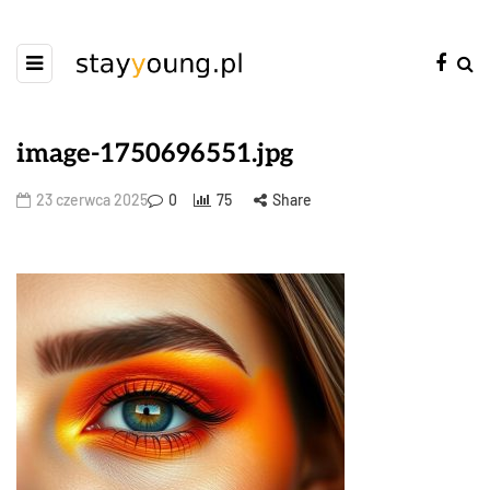
image-1750696551.jpg
23 czerwca 2025
0
75
Share