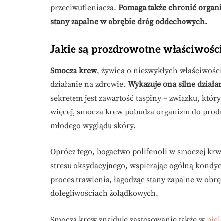
przeciwutleniacza.
Pomaga także chronić organiz
stany zapalne w obrębie dróg oddechowych.
Jakie są prozdrowotne właściwośc
Smocza krew
, żywica o niezwykłych właściwośc
działanie na zdrowie.
Wykazuje ona silne działa
sekretem jest zawartość taspiny – związku, który
więcej, smocza krew pobudza organizm do produk
młodego wyglądu skóry.
Oprócz tego, bogactwo polifenoli w smoczej kr
stresu oksydacyjnego, wspierając ogólną kondyc
proces trawienia, łagodząc stany zapalne w obr
dolegliwościach żołądkowych.
Smocza krew znajduje zastosowanie także w
piel