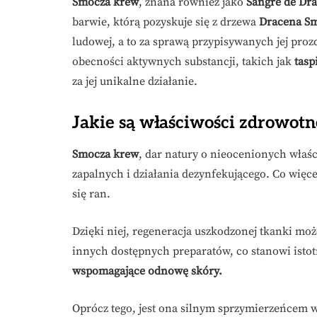
Smocza krew
, znana również jako
Sangre de Dr
barwie, którą pozyskuje się z drzewa
Dracena S
ludowej, a to za sprawą przypisywanych jej pro
obecności aktywnych substancji, takich jak
tasp
za jej unikalne działanie.
Jakie są właściwości zdrowotn
Smocza krew
, dar natury o nieocenionych właś
zapalnych i działania dezynfekującego. Co więce
się ran.
Dzięki niej, regeneracja uszkodzonej tkanki może
innych dostępnych preparatów, co stanowi isto
wspomagające odnowę skóry.
Oprócz tego, jest ona silnym sprzymierzeńcem 