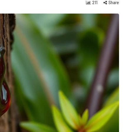
211
Share