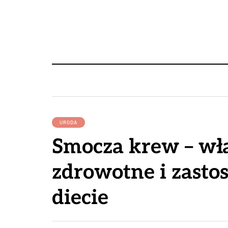
URODA
Smocza krew – wł
zdrowotne i zast
diecie