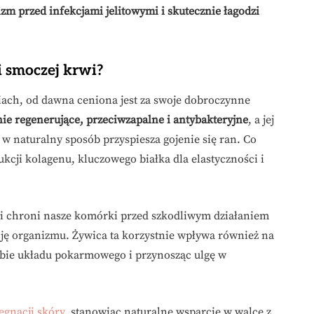
m przed infekcjami jelitowymi i skutecznie łagodzi
i smoczej krwi?
iach, od dawna ceniona jest za swoje dobroczynne
nie regenerujące, przeciwzapalne i antybakteryjne
, a jej
 w naturalny sposób przyspiesza gojenie się ran. Co
cji kolagenu, kluczowego białka dla elastyczności i
wi chroni nasze komórki przed szkodliwym działaniem
ję organizmu. Żywica ta korzystnie wpływa również na
ębie układu pokarmowego i przynosząc ulgę w
ęgnacji skóry
, stanowiąc naturalne wsparcie w walce z