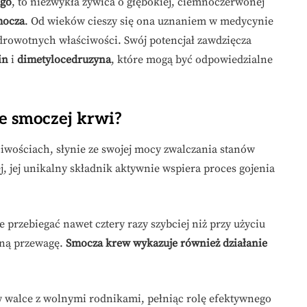
ago
, to niezwykła żywica o głębokiej, ciemnoczerwonej
mocza
. Od wieków cieszy się ona uznaniem w medycynie
zdrowotnych właściwości. Swój potencjał zawdzięcza
in
i
dimetylocedruzyna
, które mogą być odpowiedzialne
e smoczej krwi?
ciwościach, słynie ze swojej mocy zwalczania stanów
j, jej unikalny składnik aktywnie wspiera proces gojenia
 przebiegać nawet cztery razy szybciej niż przy użyciu
tną przewagę.
Smocza krew wykazuje również działanie
w walce z wolnymi rodnikami, pełniąc rolę efektywnego