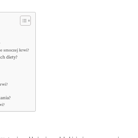
?
ce smoczej krwi?
ch diety?
krwi?
zania?
wi?