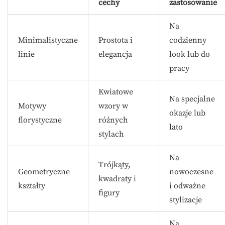
cechy
zastosowanie
Na
Minimalistyczne
Prostota i
codzienny
linie
elegancja
look lub do
pracy
Kwiatowe
Na specjalne
Motywy
wzory w
okazje lub
florystyczne
różnych
lato
stylach
Na
Trójkąty,
Geometryczne
nowoczesne
kwadraty i
kształty
i odważne
figury
stylizacje
Na