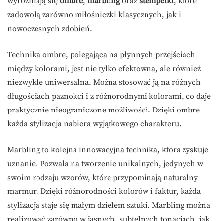
wyróżniają się
ombre
,
marbling
oraz
stempelki
, które
zadowolą zarówno miłośniczki klasycznych, jak i
nowoczesnych zdobień.
Technika ombre, polegająca na płynnych przejściach
między kolorami, jest nie tylko efektowna, ale również
niezwykle uniwersalna. Można stosować ją na różnych
długościach paznokci i z różnorodnymi kolorami, co daje
praktycznie nieograniczone możliwości. Dzięki ombre
każda stylizacja nabiera wyjątkowego charakteru.
Marbling to kolejna innowacyjna technika, która zyskuje
uznanie. Pozwala na tworzenie unikalnych, jedynych w
swoim rodzaju wzorów, które przypominają naturalny
marmur. Dzięki różnorodności kolorów i faktur, każda
stylizacja staje się małym dziełem sztuki. Marbling można
realizować zarówno w jasnych, subtelnych tonacjach, jak