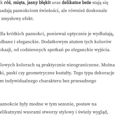
ak
róż
,
mięta
,
jasny błękit
oraz
delikatne beże
stają się
nadają paznokciom świeżości, ale również doskonale
i zmysłowy efekt.
dla krótkich paznokci, ponieważ optycznie je wydłużają,
 zadbane i eleganckie. Dodatkowym atutem tych kolorów
 okazji, od codziennych spotkań po eleganckie wyjścia.
elowych kolorach są praktycznie nieograniczone. Można
ki, paski czy geometryczne kształty. Tego typu dekoracje
m indywidualnego charakteru bez przesadnego
paznokcie były modne w tym sezonie, postaw na
delikatnymi wzorami stworzy stylowy i świeży wygląd,