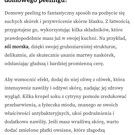
domowego peelingu?
Domowy peeling to fantastyczny sposób na pozbycie się
suchych skórek i przywrócenie skórze blasku. Z łatwością
przygotujesz go, wykorzystując kilka składników, które
prawdopodobnie masz już w swojej kuchni. Na przykład,
sól morska
, dzięki swojej gruboziarnistej strukturze,
delikatnie, ale skutecznie usunie martwy naskórek,
odsłaniając gładszą i bardziej promienną cerę.
Aby wzmocnić efekt, dodaj do niej oliwę z oliwek, która
intensywnie nawilży i odżywi skórę, nadając jej zdrowy
wygląd. Kilka kropel soku z cytryny pomoże zredukować
przebarwienia, a łyżeczka miodu, znanego ze swoich
właściwości antybakteryjnych, ukoi podrażnienia i
dodatkowo nawilży. Jeśli masz wrażliwą skórę, warto
dodać zmielone płatki owsiane, które złagodzą