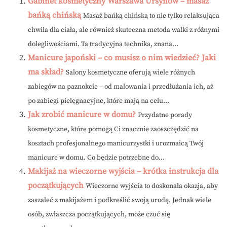
Gabinet kosmetyczny Warszawa Ursynów – masaż
bańką chińską
Masaż bańką chińską to nie tylko relaksująca
chwila dla ciała, ale również skuteczna metoda walki z różnymi
dolegliwościami. Ta tradycyjna technika, znana...
Manicure japoński – co musisz o nim wiedzieć? Jaki
ma skład?
Salony kosmetyczne oferują wiele różnych
zabiegów na paznokcie – od malowania i przedłużania ich, aż
po zabiegi pielęgnacyjne, które mają na celu...
Jak zrobić manicure w domu?
Przydatne porady
kosmetyczne, które pomogą Ci znacznie zaoszczędzić na
kosztach profesjonalnego manicurzystki i urozmaicą Twój
manicure w domu. Co będzie potrzebne do...
Makijaż na wieczorne wyjścia – krótka instrukcja dla
początkujących
Wieczorne wyjścia to doskonała okazja, aby
zaszaleć z makijażem i podkreślić swoją urodę. Jednak wiele
osób, zwłaszcza początkujących, może czuć się