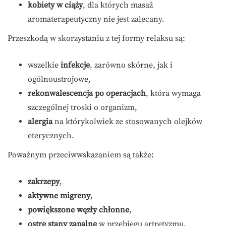
kobiety w ciąży
, dla których masaż
aromaterapeutyczny nie jest zalecany.
Przeszkodą w skorzystaniu z tej formy relaksu są:
wszelkie
infekcje
, zarówno skórne, jak i
ogólnoustrojowe,
rekonwalescencja po operacjach
, która wymaga
szczególnej troski o organizm,
alergia
na którykolwiek ze stosowanych olejków
eterycznych.
Poważnym przeciwwskazaniem są także:
zakrzepy
,
aktywne migreny
,
powiększone węzły chłonne
,
ostre stany zapalne
w przebiegu artretyzmu,