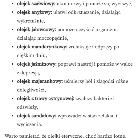
olejek szałwiowy:
ukoi nerwy i pomoże się wyciszyć,
olejek anyżowy:
ułatwi odkrztuszanie, działając
wykrztuśnie,
olejek jałowcowy:
pomoże oczyścić organizm,
działając moczopędnie,
olejek mandarynkowy:
zrelaksuje i odpręży po
ciężkim dniu,
olejek jaśminowy:
poprawi nastrój i pomoże w walce
z depresją,
olejek majerankowy:
uśmierzy ból i złagodzi różne
dolegliwości,
olejek z trawy cytrynowej:
zwalczy bakterie i
odświeży,
olejek sandałowy:
wprowadzi w stan relaksu i
wyciszenia.
Warto pamiętać, że olejki eteryczne, choć bardzo lotne,