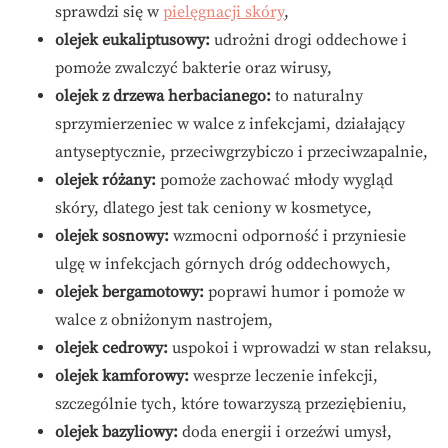
sprawdzi się w
pielęgnacji skóry
,
olejek eukaliptusowy:
udrożni drogi oddechowe i
pomoże zwalczyć bakterie oraz wirusy,
olejek z drzewa herbacianego:
to naturalny
sprzymierzeniec w walce z infekcjami, działający
antyseptycznie, przeciwgrzybiczo i przeciwzapalnie,
olejek różany:
pomoże zachować młody wygląd
skóry, dlatego jest tak ceniony w kosmetyce,
olejek sosnowy:
wzmocni odporność i przyniesie
ulgę w infekcjach górnych dróg oddechowych,
olejek bergamotowy:
poprawi humor i pomoże w
walce z obniżonym nastrojem,
olejek cedrowy:
uspokoi i wprowadzi w stan relaksu,
olejek kamforowy:
wesprze leczenie infekcji,
szczególnie tych, które towarzyszą przeziębieniu,
olejek bazyliowy:
doda energii i orzeźwi umysł,