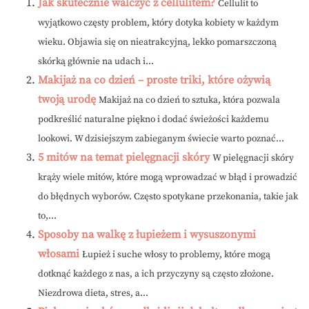
Jak skutecznie walczyć z cellulitem?
Cellulit to
wyjątkowo częsty problem, który dotyka kobiety w każdym
wieku. Objawia się on nieatrakcyjną, lekko pomarszczoną
skórką głównie na udach i...
Makijaż na co dzień – proste triki, które ożywią
twoją urodę
Makijaż na co dzień to sztuka, która pozwala
podkreślić naturalne piękno i dodać świeżości każdemu
lookowi. W dzisiejszym zabieganym świecie warto poznać...
5 mitów na temat pielęgnacji skóry
W pielęgnacji skóry
krąży wiele mitów, które mogą wprowadzać w błąd i prowadzić
do błędnych wyborów. Często spotykane przekonania, takie jak
to,...
Sposoby na walkę z łupieżem i wysuszonymi
włosami
Łupież i suche włosy to problemy, które mogą
dotknąć każdego z nas, a ich przyczyny są często złożone.
Niezdrowa dieta, stres, a...