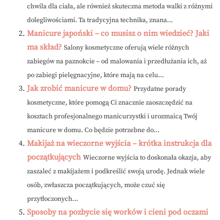
chwila dla ciała, ale również skuteczna metoda walki z różnymi
dolegliwościami. Ta tradycyjna technika, znana...
Manicure japoński – co musisz o nim wiedzieć? Jaki
ma skład?
Salony kosmetyczne oferują wiele różnych
zabiegów na paznokcie – od malowania i przedłużania ich, aż
po zabiegi pielęgnacyjne, które mają na celu...
Jak zrobić manicure w domu?
Przydatne porady
kosmetyczne, które pomogą Ci znacznie zaoszczędzić na
kosztach profesjonalnego manicurzystki i urozmaicą Twój
manicure w domu. Co będzie potrzebne do...
Makijaż na wieczorne wyjścia – krótka instrukcja dla
początkujących
Wieczorne wyjścia to doskonała okazja, aby
zaszaleć z makijażem i podkreślić swoją urodę. Jednak wiele
osób, zwłaszcza początkujących, może czuć się
przytłoczonych...
Sposoby na pozbycie się worków i cieni pod oczami