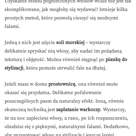
Uzyskanie efektu pogniecionych włosów wcale nie jest tak
skomplikowane, jak mogłoby się wydawać! Istnieje kilka
prostych metod, które pozwolą cieszyć się modnymi
falami.
Jedną z nich jest użycie
soli morskiej
– wystarczy
delikatnie spryskać nią włosy, aby nadać im pożądaną
teksturę i objętość. Można również sięgnąć po
piankę do
stylizacji
, która pomoże utrwalić fale na dłużej.
Jeżeli masz w domu
prostownicę
, ona również może
okazać się przydatna. Delikatne pofalowanie
poszczególnych pasm da naturalny efekt. Inną, równie
skuteczną techniką jest
zaplatanie warkoczy
. Wystarczy,
że na noc zapleciesz włosy, a rano, po ich rozpuszczeniu,
obudzisz się z pięknymi, naturalnymi falami. Dodatkowo,
aby przygotować włosy na stylizację i jeszcze lepiej