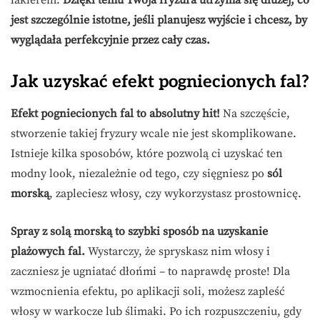
lakierem.
Dzięki temu Twoja fryzura utrzyma się dłużej, co
jest szczególnie istotne, jeśli planujesz wyjście i chcesz, by
wyglądała perfekcyjnie przez cały czas.
Jak uzyskać efekt pogniecionych fal?
Efekt pogniecionych fal to absolutny hit!
Na szczęście,
stworzenie takiej fryzury wcale nie jest skomplikowane.
Istnieje kilka sposobów, które pozwolą ci uzyskać ten
modny look, niezależnie od tego, czy sięgniesz po
sól
morską
, zapleciesz włosy, czy wykorzystasz prostownicę.
Spray z solą morską to szybki sposób na uzyskanie
plażowych fal.
Wystarczy, że spryskasz nim włosy i
zaczniesz je ugniatać dłońmi – to naprawdę proste! Dla
wzmocnienia efektu, po aplikacji soli, możesz zapleść
włosy w warkocze lub ślimaki. Po ich rozpuszczeniu, gdy