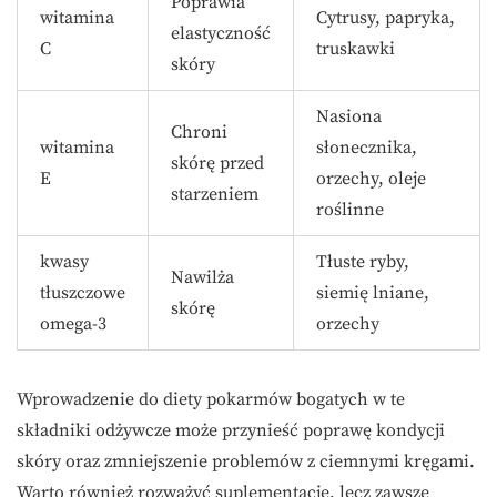
Poprawia
witamina
Cytrusy, papryka,
elastyczność
C
truskawki
skóry
Nasiona
Chroni
witamina
słonecznika,
skórę przed
E
orzechy, oleje
starzeniem
roślinne
kwasy
Tłuste ryby,
Nawilża
tłuszczowe
siemię lniane,
skórę
omega-3
orzechy
Wprowadzenie do diety pokarmów bogatych w te
składniki odżywcze może przynieść poprawę kondycji
skóry oraz zmniejszenie problemów z ciemnymi kręgami.
Warto również rozważyć suplementację, lecz zawsze