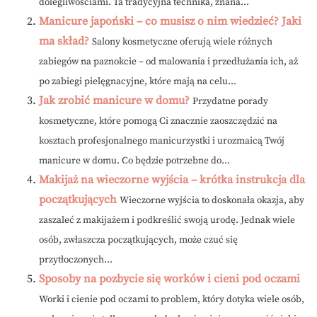
dolegliwościami. Ta tradycyjna technika, znana...
Manicure japoński – co musisz o nim wiedzieć? Jaki
ma skład?
Salony kosmetyczne oferują wiele różnych
zabiegów na paznokcie – od malowania i przedłużania ich, aż
po zabiegi pielęgnacyjne, które mają na celu...
Jak zrobić manicure w domu?
Przydatne porady
kosmetyczne, które pomogą Ci znacznie zaoszczędzić na
kosztach profesjonalnego manicurzystki i urozmaicą Twój
manicure w domu. Co będzie potrzebne do...
Makijaż na wieczorne wyjścia – krótka instrukcja dla
początkujących
Wieczorne wyjścia to doskonała okazja, aby
zaszaleć z makijażem i podkreślić swoją urodę. Jednak wiele
osób, zwłaszcza początkujących, może czuć się
przytłoczonych...
Sposoby na pozbycie się worków i cieni pod oczami
Worki i cienie pod oczami to problem, który dotyka wiele osób,