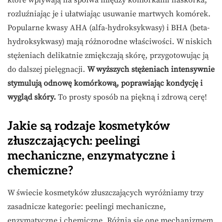
które wpływają na spoiwa między komórkami naskórka,
rozluźniając je i ułatwiając usuwanie martwych komórek.
Popularne kwasy AHA (alfa-hydroksykwasy) i BHA (beta-
hydroksykwasy) mają różnorodne właściwości. W niskich
stężeniach delikatnie zmiękczają skórę, przygotowując ją
do dalszej pielęgnacji.
W wyższych stężeniach intensywnie
stymulują odnowę komórkową, poprawiając kondycję i
wygląd skóry.
To prosty sposób na piękną i zdrową cerę!
Jakie są rodzaje kosmetyków
złuszczających: peelingi
mechaniczne, enzymatyczne i
chemiczne?
W świecie kosmetyków złuszczających wyróżniamy trzy
zasadnicze kategorie: peelingi mechaniczne,
enzymatyczne i chemiczne. Różnią się one mechanizmem