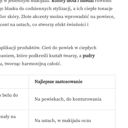
cji w jesiennym makijażu.
Kolory złota i miedzi
również
 blasku do codziennych stylizacji, a ich ciepłe tonacje
olor skóry. Złote akcenty można wprowadzić na powiece,
ent na ustach, co stworzy efekt świeżości i
aplikacji produktów. Cień do powiek w ciepłych
niem, które podkreśli kształt twarzy, a
pudry
u, tworząc harmonijną całość.
Najlepsze zastosowanie
o beżu do
Na powiekach, do konturowania
onały na
Na ustach, w makijażu oczu