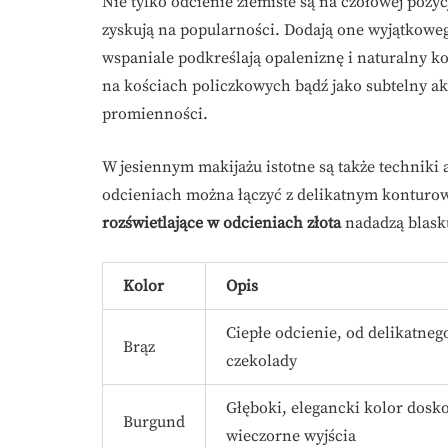
Nie tylko odcienie ziemiste są na czołowej pozy
zyskują na popularności. Dodają one wyjątkowego
wspaniale podkreślają opaleniznę i naturalny k
na kościach policzkowych bądź jako subtelny akc
promienności.
W jesiennym makijażu istotne są także techniki 
odcieniach można łączyć z delikatnym konturowa
rozświetlające w odcieniach złota
nadadzą blask
Kolor
Opis
Ciepłe odcienie, od delikatneg
Brąz
czekolady
Głęboki, elegancki kolor dosk
Burgund
wieczorne wyjścia