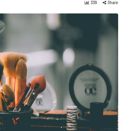
339
Share