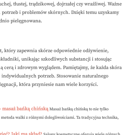
hej, tłustej, trądzikowej, dojrzałej czy wrażliwej. Ważne
h potrzeb i problemów skórnych. Dzięki temu uzyskamy
iednio pielęgnowana.
t, który zapewnia skórze odpowiednie odżywienie,
ładniki, unikając szkodliwych substancji i stosując
ą cerą i zdrowym wyglądem. Pamiętajmy, że każda skóra
h indywidualnych potrzeb. Stosowanie naturalnego
lęgnacji, która przyniesie nam wiele korzyści.
 masaż bańką chińską
Masaż bańką chińską to nie tylko
a metoda walki z różnymi dolegliwościami. Ta tradycyjna technika,
ieć? Jaki ma skład?
Salony kosmetyczne oferują wiele różnych