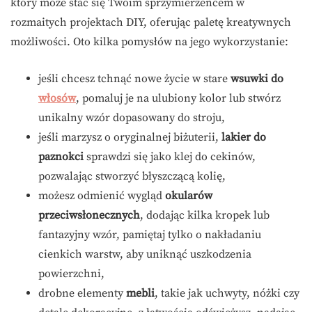
który może stać się Twoim sprzymierzeńcem w
rozmaitych projektach DIY, oferując paletę kreatywnych
możliwości. Oto kilka pomysłów na jego wykorzystanie:
jeśli chcesz tchnąć nowe życie w stare
wsuwki do
włosów
, pomaluj je na ulubiony kolor lub stwórz
unikalny wzór dopasowany do stroju,
jeśli marzysz o oryginalnej biżuterii,
lakier do
paznokci
sprawdzi się jako klej do cekinów,
pozwalając stworzyć błyszczącą kolię,
możesz odmienić wygląd
okularów
przeciwsłonecznych
, dodając kilka kropek lub
fantazyjny wzór, pamiętaj tylko o nakładaniu
cienkich warstw, aby uniknąć uszkodzenia
powierzchni,
drobne elementy
mebli
, takie jak uchwyty, nóżki czy