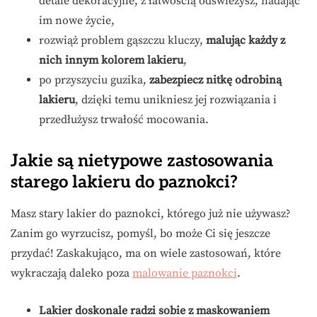
detale dekoracyjne, z łatwością odświeżysz, nadając
im nowe życie,
rozwiąż problem gąszczu kluczy,
malując każdy z
nich innym kolorem lakieru
,
po przyszyciu guzika,
zabezpiecz nitkę odrobiną
lakieru
, dzięki temu unikniesz jej rozwiązania i
przedłużysz trwałość mocowania.
Jakie są nietypowe zastosowania
starego lakieru do paznokci?
Masz stary lakier do paznokci, którego już nie używasz?
Zanim go wyrzucisz, pomyśl, bo może Ci się jeszcze
przydać! Zaskakująco, ma on wiele zastosowań, które
wykraczają daleko poza
malowanie paznokci
.
Lakier doskonale radzi sobie z maskowaniem