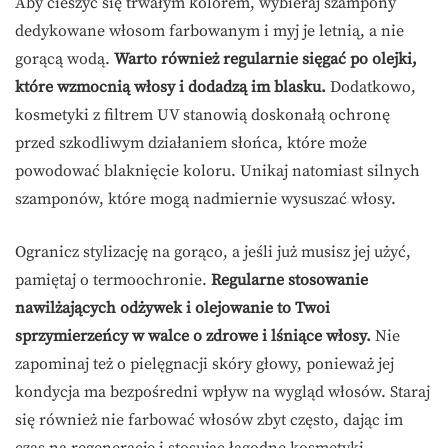
Aby cieszyć się trwałym kolorem, wybieraj szampony
dedykowane włosom farbowanym i myj je letnią, a nie
gorącą wodą.
Warto również regularnie sięgać po olejki,
które wzmocnią włosy i dodadzą im blasku.
Dodatkowo,
kosmetyki z filtrem UV stanowią doskonałą ochronę
przed szkodliwym działaniem słońca, które może
powodować blaknięcie koloru. Unikaj natomiast silnych
szamponów, które mogą nadmiernie wysuszać włosy.
Ogranicz stylizację na gorąco, a jeśli już musisz jej użyć,
pamiętaj o termoochronie.
Regularne stosowanie
nawilżających odżywek i olejowanie to Twoi
sprzymierzeńcy w walce o zdrowe i lśniące włosy.
Nie
zapominaj też o pielęgnacji skóry głowy, ponieważ jej
kondycja ma bezpośredni wpływ na wygląd włosów. Staraj
się również nie farbować włosów zbyt często, dając im