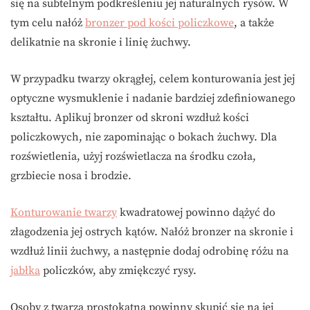
się na subtelnym podkreśleniu jej naturalnych rysów. W
tym celu nałóż
bronzer pod kości policzkowe
, a także
delikatnie na skronie i linię żuchwy.
W przypadku twarzy okrągłej, celem konturowania jest jej
optyczne wysmuklenie i nadanie bardziej zdefiniowanego
kształtu. Aplikuj bronzer od skroni wzdłuż kości
policzkowych, nie zapominając o bokach żuchwy. Dla
rozświetlenia, użyj rozświetlacza na środku czoła,
grzbiecie nosa i brodzie.
Konturowanie twarzy
kwadratowej powinno dążyć do
złagodzenia jej ostrych kątów. Nałóż bronzer na skronie i
wzdłuż linii żuchwy, a następnie dodaj odrobinę różu na
jabłka
policzków, aby zmiękczyć rysy.
Osoby z twarzą prostokątną powinny skupić się na jej