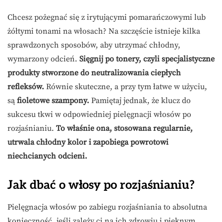
Chcesz pożegnać się z irytującymi pomarańczowymi lub
żółtymi tonami na włosach? Na szczęście istnieje kilka
sprawdzonych sposobów, aby utrzymać chłodny,
wymarzony odcień.
Sięgnij po tonery, czyli specjalistyczne
produkty stworzone do neutralizowania ciepłych
refleksów.
Równie skuteczne, a przy tym łatwe w użyciu,
są
fioletowe szampony.
Pamiętaj jednak, że klucz do
sukcesu tkwi w odpowiedniej pielęgnacji włosów po
rozjaśnianiu.
To właśnie ona, stosowana regularnie,
utrwala chłodny kolor i zapobiega powrotowi
niechcianych odcieni.
Jak dbać o włosy po rozjaśnianiu?
Pielęgnacja włosów po zabiegu rozjaśniania to absolutna
konieczność, jeśli zależy ci na ich zdrowiu i pięknym