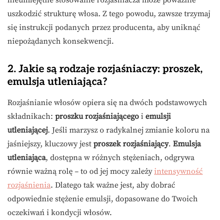
nieumiejętne stosowanie rozjaśniacza może poważnie
uszkodzić strukturę włosa. Z tego powodu, zawsze trzymaj
się instrukcji podanych przez producenta, aby uniknąć
niepożądanych konsekwencji.
2. Jakie są rodzaje rozjaśniaczy: proszek,
emulsja utleniająca?
Rozjaśnianie włosów opiera się na dwóch podstawowych
składnikach:
proszku rozjaśniającego
i
emulsji
utleniającej
. Jeśli marzysz o radykalnej zmianie koloru na
jaśniejszy, kluczowy jest
proszek rozjaśniający
.
Emulsja
utleniająca
, dostępna w różnych stężeniach, odgrywa
równie ważną rolę – to od jej mocy zależy
intensywność
rozjaśnienia
. Dlatego tak ważne jest, aby dobrać
odpowiednie stężenie emulsji, dopasowane do Twoich
oczekiwań i kondycji włosów.